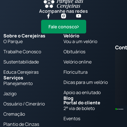
Acompanhe nas redes
Fale conosco
Sobre o Cerejeiras
Velório
O Parque
Vou a um velório
Cont
Trabalhe Conosco
Obituários
Sustentabilidade
Velório online
Educa Cerejeiras
Floricultura
Serviços
Dicas para um velório
Planejamento
Apoio ao enlutado
Jazigo
Blog
Portal do cliente
Ossuário / Cinerário
2° via de boleto
Cremação
Eventos
Plantio de Cinzas