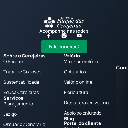
Acompanhe nas redes
Fale conosco
Sobre o Cerejeiras
Velório
O Parque
Vou a um velório
Cont
Trabalhe Conosco
Obituários
Sustentabilidade
Velório online
Educa Cerejeiras
Floricultura
Serviços
Dicas para um velório
Planejamento
Apoio ao enlutado
Jazigo
Blog
Portal do cliente
Ossuário / Cinerário