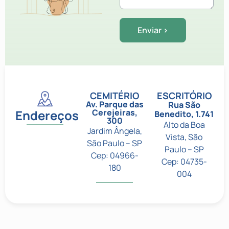
CEMITÉRIO
ESCRITÓRIO
Av. Parque das
Rua São
Endereços
Cerejeiras,
Benedito, 1.741
300
Alto da Boa
Jardim Ângela,
Vista, São
São Paulo – SP
Paulo – SP
Cep: 04966-
Cep: 04735-
180
004