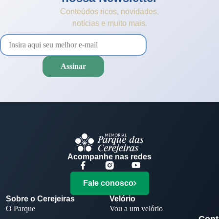
Conteúdos ricos, novidades,
notícias e muito mais.
Acompanhe nas redes
Fale conosco
Sobre o Cerejeiras
Velório
O Parque
Vou a um velório
Cont