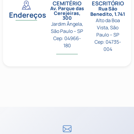
CEMITÉRIO
ESCRITÓRIO
Av. Parque das
Rua São
Endereços
Cerejeiras,
Benedito, 1.741
300
Alto da Boa
Jardim Ângela,
Vista, São
São Paulo – SP
Paulo – SP
Cep: 04966-
Cep: 04735-
180
004