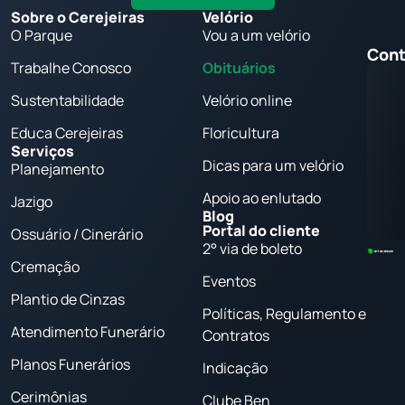
Sobre o Cerejeiras
Velório
O Parque
Vou a um velório
Cont
Trabalhe Conosco
Obituários
Sustentabilidade
Velório online
Educa Cerejeiras
Floricultura
Serviços
Dicas para um velório
Planejamento
Apoio ao enlutado
Jazigo
Blog
Portal do cliente
Ossuário / Cinerário
2° via de boleto
Cremação
Eventos
Plantio de Cinzas
Políticas, Regulamento e
Atendimento Funerário
Contratos
Planos Funerários
Indicação
Cerimônias
Clube Ben