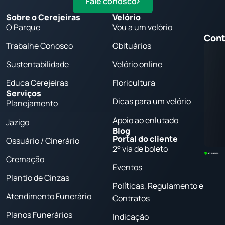
Fale conosco
Sobre o Cerejeiras
Velório
O Parque
Vou a um velório
Cont
Trabalhe Conosco
Obituários
Sustentabilidade
Velório online
Educa Cerejeiras
Floricultura
Serviços
Dicas para um velório
Planejamento
Apoio ao enlutado
Jazigo
Blog
Portal do cliente
Ossuário / Cinerário
2° via de boleto
Cremação
Eventos
Plantio de Cinzas
Políticas, Regulamento e
Atendimento Funerário
Contratos
Planos Funerários
Indicação