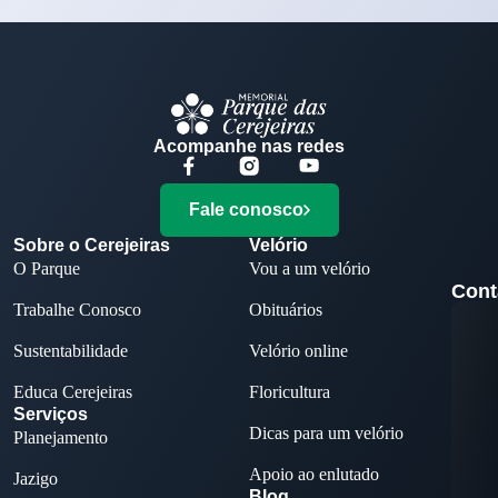
Acompanhe nas redes
Fale conosco
Sobre o Cerejeiras
Velório
O Parque
Vou a um velório
Cont
Trabalhe Conosco
Obituários
Sustentabilidade
Velório online
Educa Cerejeiras
Floricultura
Serviços
Dicas para um velório
Planejamento
Apoio ao enlutado
Jazigo
Blog