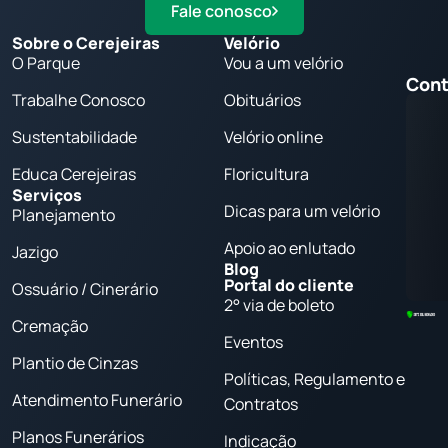
Fale conosco
Sobre o Cerejeiras
Velório
O Parque
Vou a um velório
Cont
Trabalhe Conosco
Obituários
Sustentabilidade
Velório online
Educa Cerejeiras
Floricultura
Serviços
Dicas para um velório
Planejamento
Apoio ao enlutado
Jazigo
Blog
Portal do cliente
Ossuário / Cinerário
2° via de boleto
Cremação
Eventos
Plantio de Cinzas
Políticas, Regulamento e
Atendimento Funerário
Contratos
Planos Funerários
Indicação