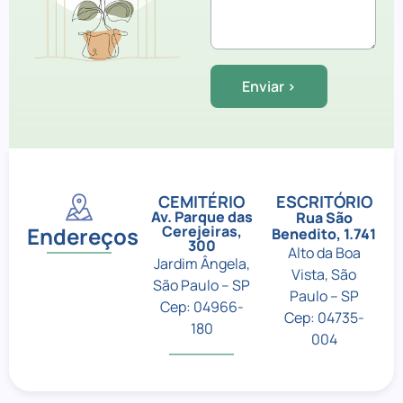
CEMITÉRIO
ESCRITÓRIO
Av. Parque das
Rua São
Endereços
Cerejeiras,
Benedito, 1.741
300
Alto da Boa
Jardim Ângela,
Vista, São
São Paulo – SP
Paulo – SP
Cep: 04966-
Cep: 04735-
180
004