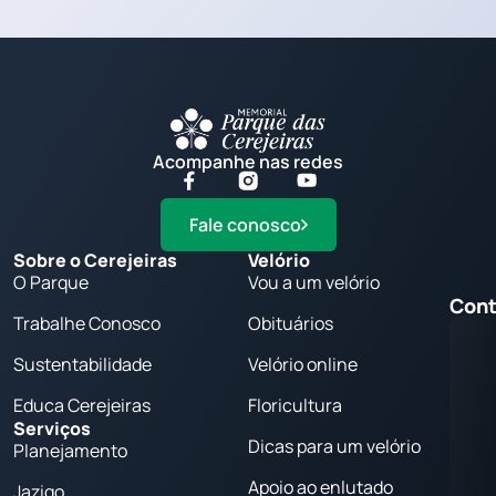
Acompanhe nas redes
Fale conosco
Sobre o Cerejeiras
Velório
O Parque
Vou a um velório
Cont
Trabalhe Conosco
Obituários
Sustentabilidade
Velório online
Educa Cerejeiras
Floricultura
Serviços
Dicas para um velório
Planejamento
Apoio ao enlutado
Jazigo