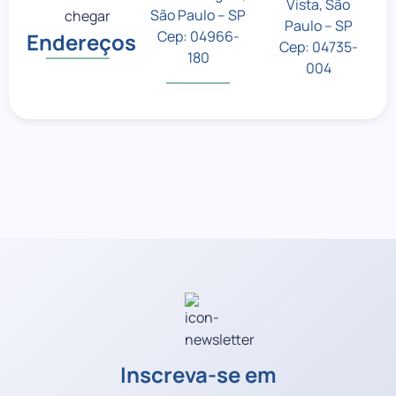
Vista, São
São Paulo – SP
Paulo – SP
Cep: 04966-
Endereços
Cep: 04735-
180
004
Inscreva-se em